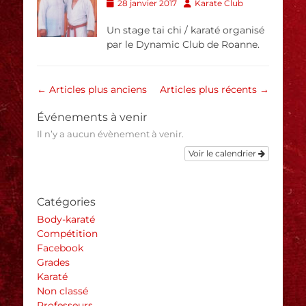
Posted
Author
28 janvier 2017
Karate Club
on
Un stage tai chi / karaté organisé
par le Dynamic Club de Roanne.
Navigation
←
Articles plus anciens
Articles plus récents
→
des
Événements à venir
articles
Il n’y a aucun évènement à venir.
Voir le calendrier
Catégories
Body-karaté
Compétition
Facebook
Grades
Karaté
Non classé
Professeurs