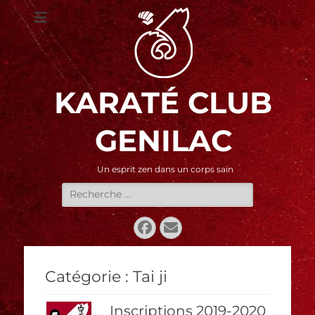
KARATÉ CLUB
GENILAC
Un esprit zen dans un corps sain
Rechercher :
Facebook
E-
mail
Catégorie :
Tai ji
Inscriptions 2019-2020