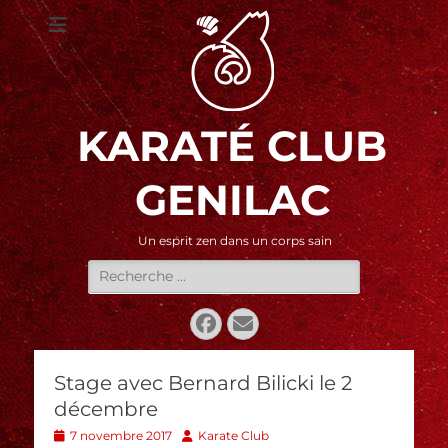
KARATÉ CLUB
GENILAC
Un esprit zen dans un corps sain
Rechercher :
Facebook
E-
mail
Stage avec Bernard Bilicki le 2
décembre
Posted
Author
7 novembre 2017
Karate Club