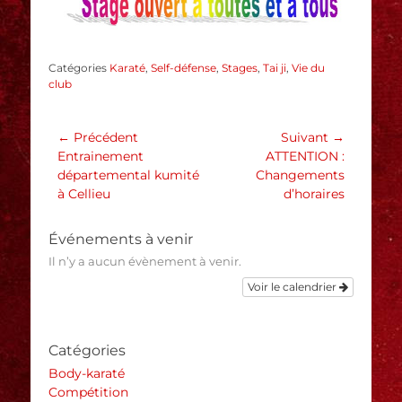
Catégories
Karaté
,
Self-défense
,
Stages
,
Tai ji
,
Vie du
club
Navigation
← Précédent
Suivant →
Article
Article
Entrainement
ATTENTION :
de
précédent :
suivant :
départemental kumité
Changements
l’article
à Cellieu
d’horaires
Événements à venir
Il n’y a aucun évènement à venir.
Voir le calendrier
Catégories
Body-karaté
Compétition