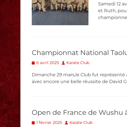
Samedi 12 avr
et Ruth, pou
championne
Championnat National Taolu
Posted
Author
6 avril 2025
Karate Club
on
Dimanche 29 mars,le Club fut représenté 
avec encore une belle réussite de David GI
Open de France de Wushu à
Posted
Author
1 février 2025
Karate Club