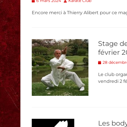
Posted
Author
6 mars 2024
Karate Club
on
Encore merci à Thierry Alibert pour ce mag
Stage de
février 
Posted
28 décembr
on
Le club orga
vendredi 2 fé
Les body