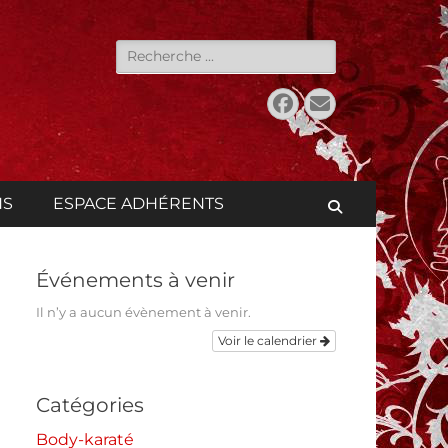
Rechercher :
Facebook
E-
mail
NS
ESPACE ADHÉRENTS
Recherche
Événements à venir
Il n’y a aucun évènement à venir.
Voir le calendrier
Catégories
Body-karaté