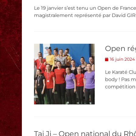
on
Le 19 janvier s’est tenu un Open de Franc
magistralement représenté par David GIRIN
Open ré
Posted
16 juin 2024
on
Le Karaté Cl
body ! Pas mo
compétition
Tai Ji – Open national du R