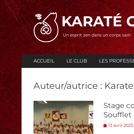
KARATÉ 
Un esprit zen dans un corps sain
Menu
Aller
ACCUEIL
LE CLUB
LES PROFESS
au
principal
contenu
Auteur/autrice :
Karate
Stage co
Soufflet
Posted
13 avril 2025
on