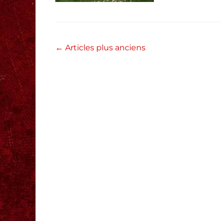
Navigation
←
Articles plus anciens
des
articles